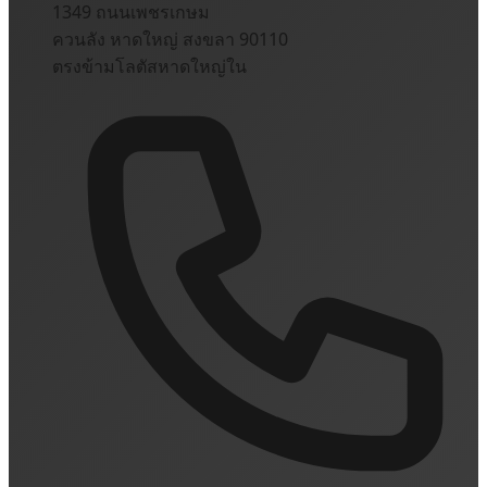
1349 ถนนเพชรเกษม
ควนลัง หาดใหญ่ สงขลา 90110
ตรงข้ามโลตัสหาดใหญ่ใน