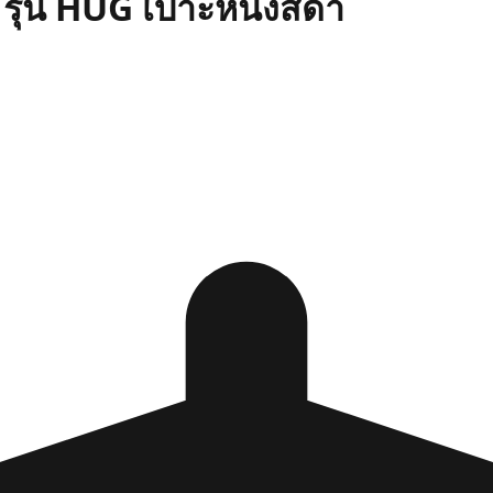
O รุ่น HUG เบาะหนังสีดำ