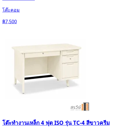
โต๊ะคอม
฿7,500
โต๊ะทำงานเหล็ก 4 ฟุต ISO รุ่น TC-4 สีขาวครีม