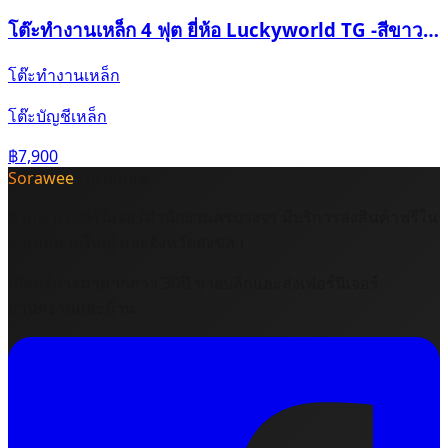
โต๊ะทำงานเหล็ก 4 ฟุต ยี่ห้อ Luckyworld TG -สีขาว
ควันบุหรี่
โต๊ะทำงานเหล็ก
โต๊ะบัญชีเหล็ก
฿7,900
Sorawee
Furniture
จำหน่ายเฟอร์นิเจอร์สำนักงานครบวงจร มีบริการส่งสินค้าฟรีใน
อำเภอหาดใหญ่ และจังหวัดสงขลา
เปิดบริการมามากกว่า 30ปี ขายปลีกและส่งเฟอร์นิเจอร์
สำนักงานและบ้าน