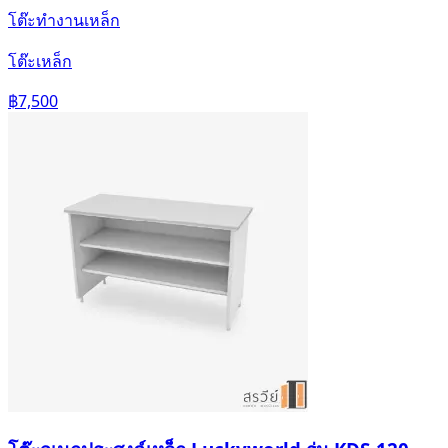
โต๊ะทำงานเหล็ก
โต๊ะเหล็ก
฿7,500