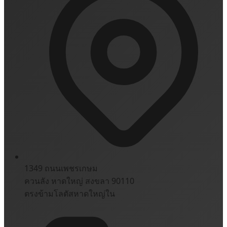
1349 ถนนเพชรเกษม
ควนลัง หาดใหญ่ สงขลา 90110
ตรงข้ามโลตัสหาดใหญ่ใน