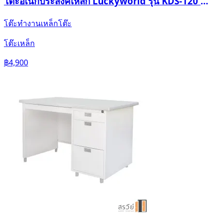
โต๊ะอเนกประสงค์เหล็ก Luckyworld รุ่น KDS-120 สี
ขาวควันบุหรี่
โต๊ะทำงานเหล็ก
โต๊ะ
โต๊ะเหล็ก
฿4,900