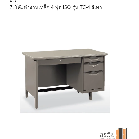
/
โต๊ะทำงานเหล็ก 4 ฟุต ISO รุ่น TC-4 สีเทา