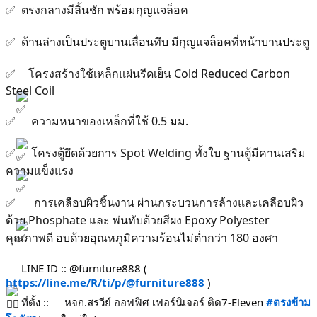
✅ ตรงกลางมีลิ้นชัก พร้อมกุญแจล็อค
✅ ด้านล่างเป็นประตูบานเลื่อนทึบ มีกุญแจล็อคที่หน้าบานประตู
✅
โครงสร้างใช้เหล็กแผ่นรีดเย็น Cold Reduced Carbon
Steel Coil
✅
ความหนาของเหล็กที่ใช้ 0.5 มม.
✅
โครงตู้ยึดด้วยการ Spot Welding ทั้งใบ ฐานตู้มีคานเสริม
ความแข็งแรง
✅
การเคลือบผิวชิ้นงาน ผ่านกระบวนการล้างและเคลือบผิว
ด้วย Phosphate และ พ่นทับด้วยสีผง Epoxy Polyester
คุณภาพดี อบด้วยอุณหภูมิความร้อนไม่ต่ำกว่า 180 องศา
 LINE ID :: @furniture888 ( 
https://line.me/R/ti/p/@furniture888
 )
 ที่ตั้ง :: 
หจก.สรวีย์ ออฟฟิศ เฟอร์นิเจอร์ ติด7-Eleven 
#ตรงข้าม