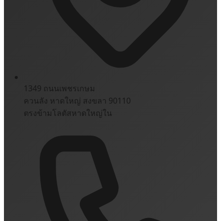
1349 ถนนเพชรเกษม
ควนลัง หาดใหญ่ สงขลา 90110
ตรงข้ามโลตัสหาดใหญ่ใน