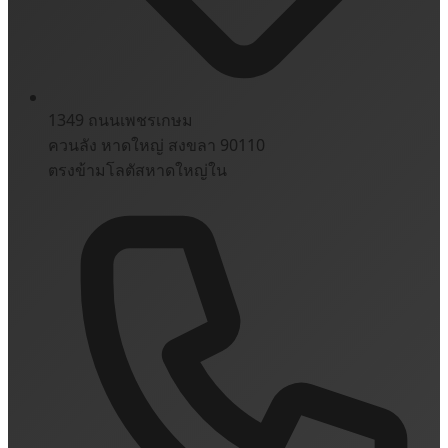
1349 ถนนเพชรเกษม
ควนลัง หาดใหญ่ สงขลา 90110
ตรงข้ามโลตัสหาดใหญ่ใน