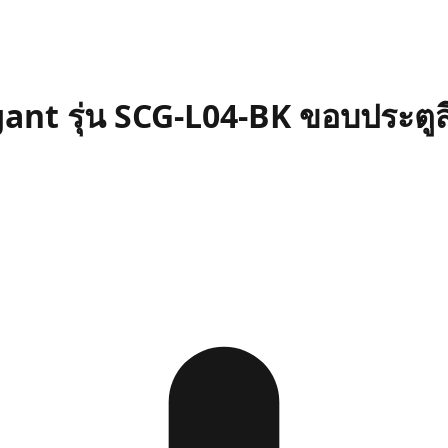
legant รุ่น SCG-L04-BK ขอบประตู